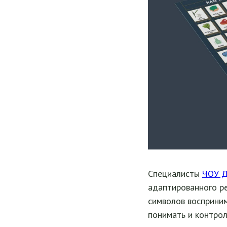
Специалисты
ЧОУ Д
адаптированного ре
символов восприним
понимать и контро