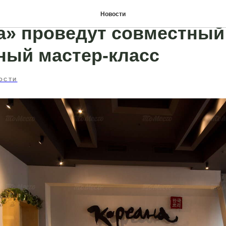
 «Открывая двери» и рес
Новости
а» проведут совместный
ный мастер-класс
ОСТИ