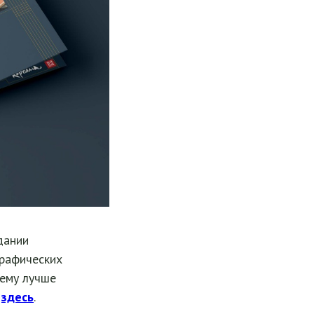
дании
графических
 ему лучше
о
здесь
.