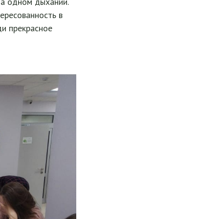
на одном дыхании.
тересованность в
ди прекрасное