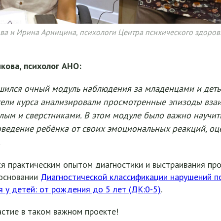
ва и Ирина Аринцина, психологи Центра психического здоров
кова, психолог АНО:
шился очный модуль наблюдения за младенцами и дет
тели курса анализировали просмотренные эпизоды вза
лым и сверстниками. В этом модуле было важно научит
ведение ребёнка от своих эмоциональных реакций, оц
.
ся практическим опытом диагностики и выстраивания пр
основании
Диагностической классификации нарушений п
я у детей: от рождения до 5 лет (ДК:0-5)
.
стие в таком важном проекте!