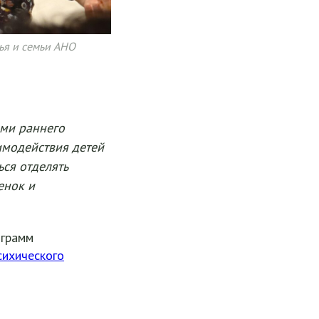
ья и семьи АНО
ьми раннего
имодействия детей
ься отделять
енок и
ограмм
сихического