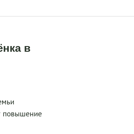
ёнка в
емьи
 повышение