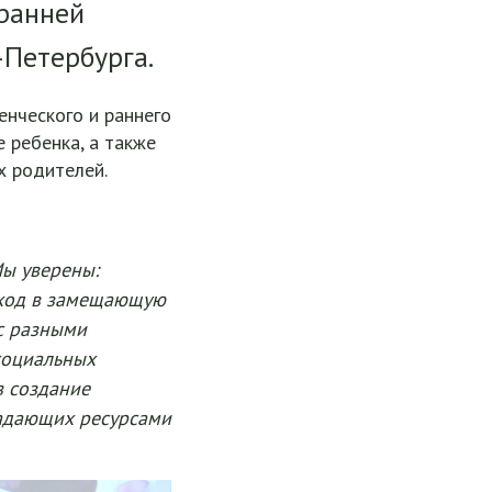
 ранней
Петербурга.
нческого и раннего
 ребенка, а также
х родителей.
Мы уверены:
еход в замещающую
с разными
 социальных
з создание
ладающих ресурсами