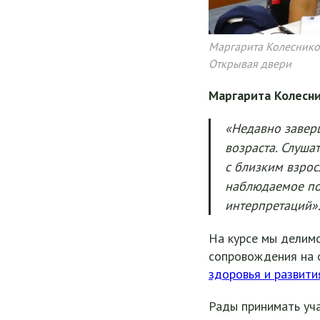
Маргарита Колеснико
Открывая двери
Маргарита Колесни
«Недавно завер
возраста. Слуша
с близким взрос
наблюдаемое по
интерпретаций»
На курсе мы делим
сопровождения на 
здоровья и развити
Рады принимать уча