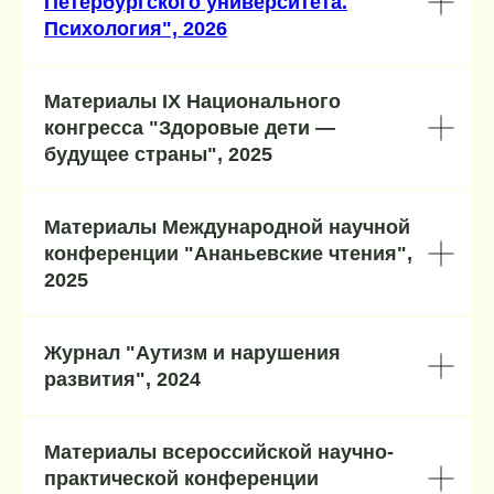
Петербургского университета.
Психология", 2026
Материалы IX Национального
О НА
конгресса "Здоровые дети —
будущее страны", 2025
Ком
О ц
Доку
Конт
Материалы Международной научной
Мы
конференции "Ананьевские чтения",
2025
АНО "Открывая
Журнал "Аутизм и нарушения
развития", 2024
двери"
Хочу помочь
Материалы всероссийской научно-
практической конференции
Личный